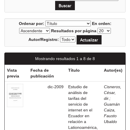
Ordenar por:
En orden:
Resultados por página
Autor/Registro:
Mostrando resultados 1 a 8 de 8
Vista
Fecha de
Título
Autor(es)
previa
publicación
dic-2009
Estudio de
Cisneros,
análisis de
César,
tarifas del
dir.
;
servicio de
Guamán
internet en el
Caiza,
Ecuador en
Fausto
relación a
Ubaldo
Lationoamérica,