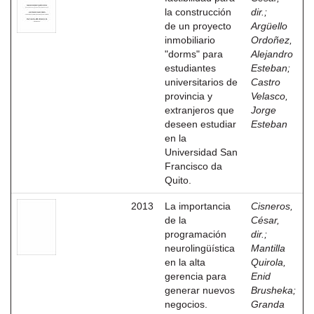
la construcción
dir.
;
de un proyecto
Argüello
inmobiliario
Ordoñez,
"dorms" para
Alejandro
estudiantes
Esteban
;
universitarios de
Castro
provincia y
Velasco,
extranjeros que
Jorge
deseen estudiar
Esteban
en la
Universidad San
Francisco da
Quito.
2013
La importancia
Cisneros,
de la
César,
programación
dir.
;
neurolingüística
Mantilla
en la alta
Quirola,
gerencia para
Enid
generar nuevos
Brusheka
;
negocios.
Granda