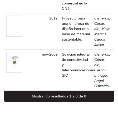
comercial en la
CNT
2012
Proyecto para
Cisneros,
una empresa de
César,
diseño interior a
dir.
;
Moya
base de material
Medina,
sustentable.
Carlos
Javier
nov-2009
Solución integral
Cisneros,
de conectividad
César,
y
dir.
;
telecomunicaciones
Carrión
SICT
Intriago,
Angel
Oswaldo
Mostrando resultados 1 a 8 de 8