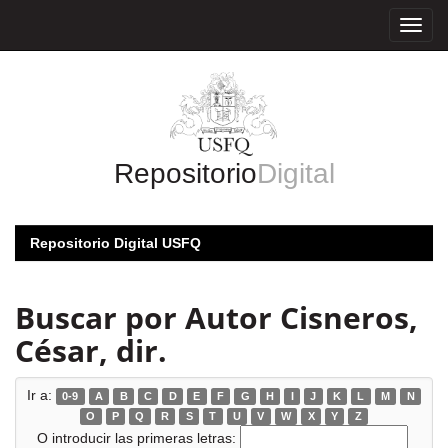
Skip
navigation
Repositorio
Digital
Repositorio Digital USFQ
Buscar por Autor Cisneros,
César, dir.
Ir a:
0-9
A
B
C
D
E
F
G
H
I
J
K
L
M
N
O
P
Q
R
S
T
U
V
W
X
Y
Z
O introducir las primeras letras: