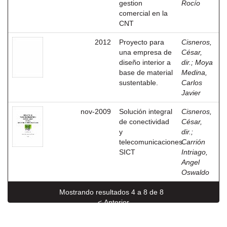
gestion
Rocío
comercial en la
CNT
2012
Proyecto para
Cisneros,
una empresa de
César,
diseño interior a
dir.
;
Moya
base de material
Medina,
sustentable.
Carlos
Javier
nov-2009
Solución integral
Cisneros,
de conectividad
César,
y
dir.
;
telecomunicaciones
Carrión
SICT
Intriago,
Angel
Oswaldo
Mostrando resultados 4 a 8 de 8
< Anterior