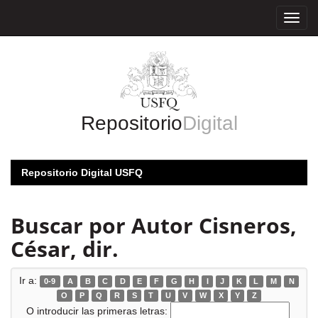
Skip
navigation
Repositorio
Digital
Repositorio Digital USFQ
Buscar por Autor Cisneros,
César, dir.
Ir a:
0-9
A
B
C
D
E
F
G
H
I
J
K
L
M
N
O
P
Q
R
S
T
U
V
W
X
Y
Z
O introducir las primeras letras: