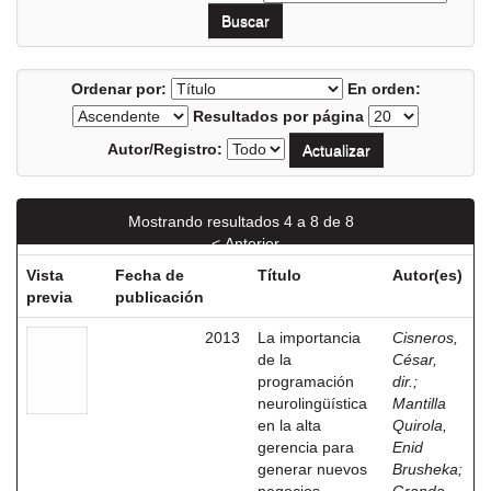
Ordenar por:
En orden:
Resultados por página
Autor/Registro:
Mostrando resultados 4 a 8 de 8
< Anterior
Vista
Fecha de
Título
Autor(es)
previa
publicación
2013
La importancia
Cisneros,
de la
César,
programación
dir.
;
neurolingüística
Mantilla
en la alta
Quirola,
gerencia para
Enid
generar nuevos
Brusheka
;