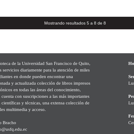
Mostrando resultados 5 a 8 de 8
ioteca de la Universidad San Francisco de Quito,
Ho
s servicios diariamente para la atención de miles
udiantes en donde pueden encontrar una
Se
onada y actualizada colección de libros impresos
Lu
rónicos en todas las áreas del conocimiento,
cuenta con suscripciones a las más importantes
Pe
s científicas y técnicas, una extensa colección de
Lu
les multimedia y acceso.
Fer
o Bracho
Ce
o@usfq.edu.ec