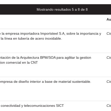
Mostrando resultados 5 a 8 de 8
Au
 la empresa importadora Importsteel S.A, sobre la importancia y
Ci
la línea en tubería de acero inoxidable.
tación de la Arquitectura BPM/SOA para agilitar la gestion
Ci
tion comercial en la CNT
mpresa de diseño interior a base de material sustentable.
Ci
e conectividad y telecomunicaciones SICT
Ci