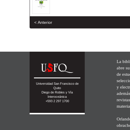
< Anterior
La bibl
abre su
de est
selecci
Universidad San Francisco de
y elect
Quito
Diego de Robles y Vía
además 
Interoceánica
revista
+593 2 297 1700
materia
Orland
obrach