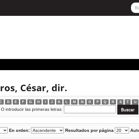
os, César, dir.
C
D
E
F
G
H
I
J
K
L
M
N
O
P
Q
R
S
T
U
O introducir las primeras letras:
En orden:
Resultados por página
Auto