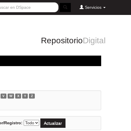
Servicios
Repositorio
Digital
V
W
X
Y
Z
r/Registro: