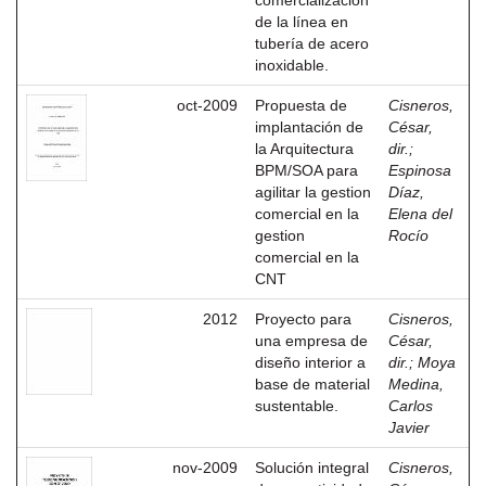
comercialización
de la línea en
tubería de acero
inoxidable.
oct-2009
Propuesta de
Cisneros,
implantación de
César,
la Arquitectura
dir.
;
BPM/SOA para
Espinosa
agilitar la gestion
Díaz,
comercial en la
Elena del
gestion
Rocío
comercial en la
CNT
2012
Proyecto para
Cisneros,
una empresa de
César,
diseño interior a
dir.
;
Moya
base de material
Medina,
sustentable.
Carlos
Javier
nov-2009
Solución integral
Cisneros,