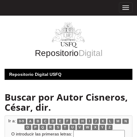
Skip
navigation
Repositorio
Digital
Repositorio Digital USFQ
Buscar por Autor Cisneros,
César, dir.
Ir a:
0-9
A
B
C
D
E
F
G
H
I
J
K
L
M
N
O
P
Q
R
S
T
U
V
W
X
Y
Z
O introducir las primeras letras: