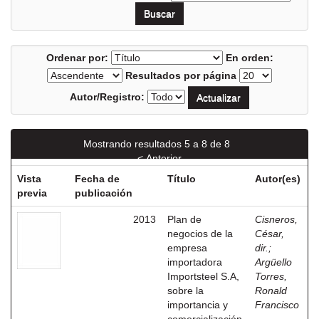
Ordenar por:
En orden:
Resultados por página
Autor/Registro:
Mostrando resultados 5 a 8 de 8
< Anterior
Vista
Fecha de
Título
Autor(es)
previa
publicación
2013
Plan de
Cisneros,
negocios de la
César,
empresa
dir.
;
importadora
Argüello
Importsteel S.A,
Torres,
sobre la
Ronald
importancia y
Francisco