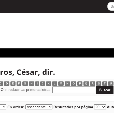
os, César, dir.
C
D
E
F
G
H
I
J
K
L
M
N
O
P
Q
R
S
T
U
O introducir las primeras letras:
En orden:
Resultados por página
Auto