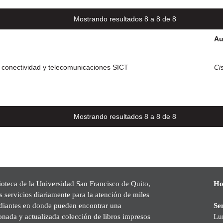
Mostrando resultados 8 a 8 de 8
Au
e conectividad y telecomunicaciones SICT
Ci
Mostrando resultados 8 a 8 de 8
ioteca de la Universidad San Francisco de Quito,
Ho
s servicios diariamente para la atención de miles
udiantes en donde pueden encontrar una
Se
onada y actualizada colección de libros impresos
Lu