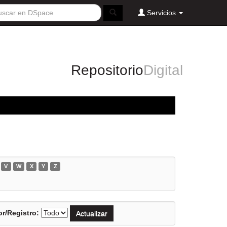
Servicios
Repositorio
Digital
V
W
X
Y
Z
r/Registro: