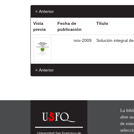
< Anterior
Vista
Fecha de
Título
previa
publicación
nov-2009
Solución integral d
< Anterior
La bibl
abre su
de est
selecci
Universidad San Francisco de