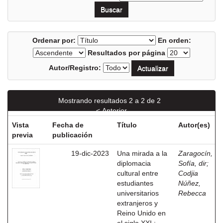
Ordenar por:
En orden:
Resultados por página
Autor/Registro:
Mostrando resultados 2 a 2 de 2
< Anterior
Vista
Fecha de
Título
Autor(es)
previa
publicación
19-dic-2023
Una mirada a la
Zaragocín,
diplomacia
Sofía, dir
;
cultural entre
Codjia
estudiantes
Núñez,
universitarios
Rebecca
extranjeros y
Reino Unido en