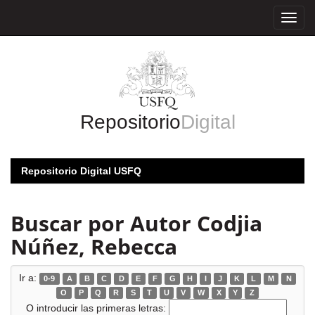
Skip
navigation
Repositorio
Digital
Repositorio Digital USFQ
Buscar por Autor Codjia
Núñez, Rebecca
Ir a:
0-9
A
B
C
D
E
F
G
H
I
J
K
L
M
N
O
P
Q
R
S
T
U
V
W
X
Y
Z
O introducir las primeras letras: