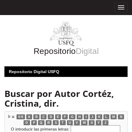
Skip
navigation
Repositorio
Digital
Repositorio Digital USFQ
Buscar por Autor Cortéz,
Cristina, dir.
Ir a:
0-9
A
B
C
D
E
F
G
H
I
J
K
L
M
N
O
P
Q
R
S
T
U
V
W
X
Y
Z
O introducir las primeras letras: