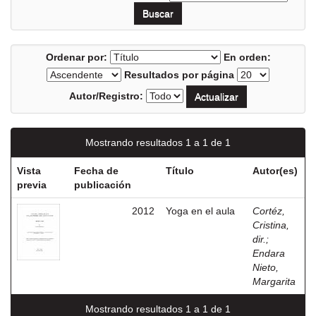
Ordenar por:
En orden:
Resultados por página
Autor/Registro:
Mostrando resultados 1 a 1 de 1
Vista
Fecha de
Título
Autor(es)
previa
publicación
2012
Yoga en el aula
Cortéz,
Cristina,
dir.
;
Endara
Nieto,
Margarita
Mostrando resultados 1 a 1 de 1