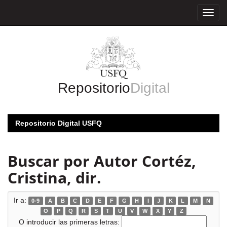
Skip
navigation
Repositorio
Digital
Repositorio Digital USFQ
Buscar por Autor Cortéz,
Cristina, dir.
Ir a:
0-9
A
B
C
D
E
F
G
H
I
J
K
L
M
N
O
P
Q
R
S
T
U
V
W
X
Y
Z
O introducir las primeras letras: