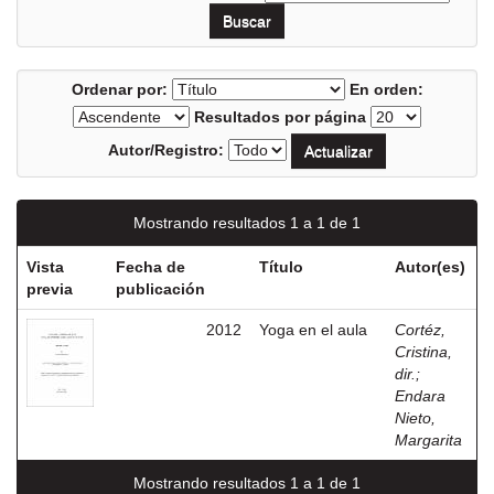
Ordenar por:
En orden:
Resultados por página
Autor/Registro:
Mostrando resultados 1 a 1 de 1
Vista
Fecha de
Título
Autor(es)
previa
publicación
2012
Yoga en el aula
Cortéz,
Cristina,
dir.
;
Endara
Nieto,
Margarita
Mostrando resultados 1 a 1 de 1