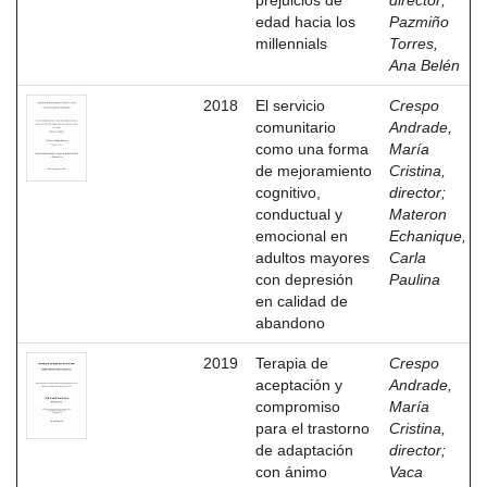
prejuicios de
director
;
edad hacia los
Pazmiño
millennials
Torres,
Ana Belén
2018
El servicio
Crespo
comunitario
Andrade,
como una forma
María
de mejoramiento
Cristina,
cognitivo,
director
;
conductual y
Materon
emocional en
Echanique,
adultos mayores
Carla
con depresión
Paulina
en calidad de
abandono
2019
Terapia de
Crespo
aceptación y
Andrade,
compromiso
María
para el trastorno
Cristina,
de adaptación
director
;
con ánimo
Vaca