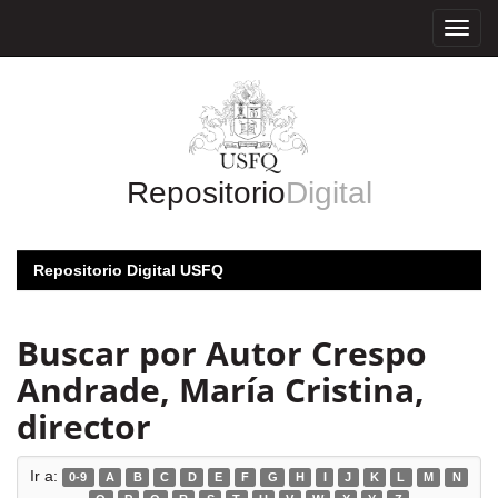
Skip
navigation
Repositorio
Digital
Repositorio Digital USFQ
Buscar por Autor Crespo
Andrade, María Cristina,
director
Ir a:
0-9
A
B
C
D
E
F
G
H
I
J
K
L
M
N