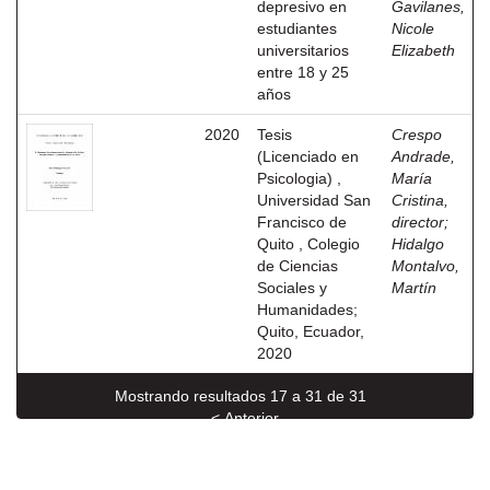
depresivo en
Gavilanes,
estudiantes
Nicole
universitarios
Elizabeth
entre 18 y 25
años
2020
Tesis
Crespo
(Licenciado en
Andrade,
Psicologia) ,
María
Universidad San
Cristina,
Francisco de
director
;
Quito , Colegio
Hidalgo
de Ciencias
Montalvo,
Sociales y
Martín
Humanidades;
Quito, Ecuador,
2020
Mostrando resultados 17 a 31 de 31
< Anterior