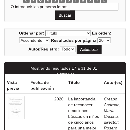
O
P
Q
R
S
T
U
V
W
X
Y
Z
O introducir las primeras letras:
Ordenar por:
En orden:
Resultados por página
Autor/Registro:
Mostrando resultados 17 a 31 de 31
< Anterior
Vista
Fecha de
Título
Autor(es)
previa
publicación
2020
La importancia
Crespo
de reconocer
Andrade,
emociones
María
básicas en niños
Cristina,
de cinco años
director
;
para una mejor
Rosero