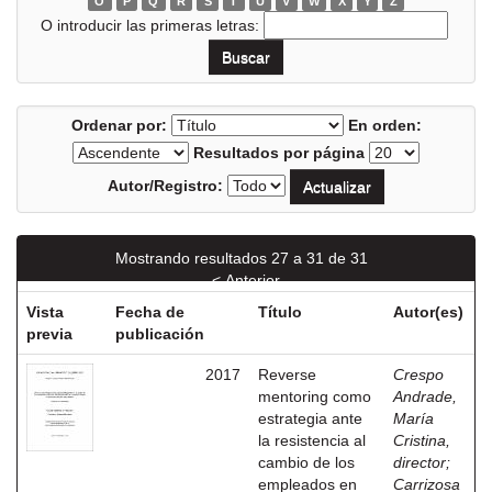
O
P
Q
R
S
T
U
V
W
X
Y
Z
O introducir las primeras letras:
Ordenar por:
En orden:
Resultados por página
Autor/Registro:
Mostrando resultados 27 a 31 de 31
< Anterior
Vista
Fecha de
Título
Autor(es)
previa
publicación
2017
Reverse
Crespo
mentoring como
Andrade,
estrategia ante
María
la resistencia al
Cristina,
cambio de los
director
;
empleados en
Carrizosa