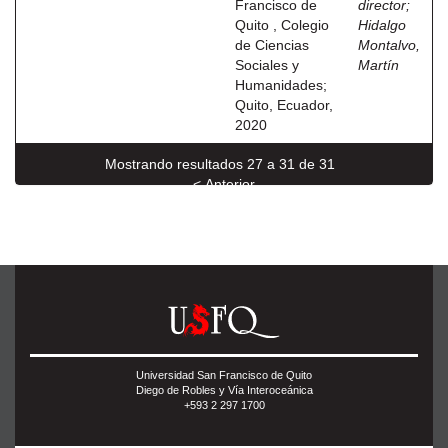
Francisco de
director
;
Quito , Colegio
Hidalgo
de Ciencias
Montalvo,
Sociales y
Martín
Humanidades;
Quito, Ecuador,
2020
Mostrando resultados 27 a 31 de 31
< Anterior
Universidad San Francisco de Quito
Diego de Robles y Vía Interoceánica
+593 2 297 1700