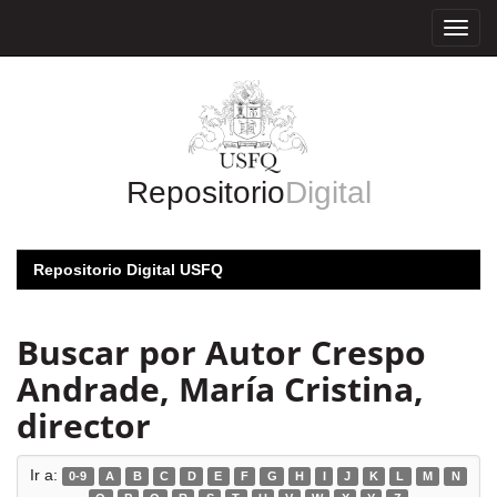
Skip
navigation
Repositorio
Digital
Repositorio Digital USFQ
Buscar por Autor Crespo
Andrade, María Cristina,
director
Ir a:
0-9
A
B
C
D
E
F
G
H
I
J
K
L
M
N