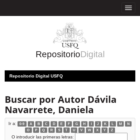
Skip
navigation
Repositorio
Digital
Repositorio Digital USFQ
Buscar por Autor Dávila
Navarrete, Daniela
Ir a:
0-9
A
B
C
D
E
F
G
H
I
J
K
L
M
N
O
P
Q
R
S
T
U
V
W
X
Y
Z
O introducir las primeras letras: