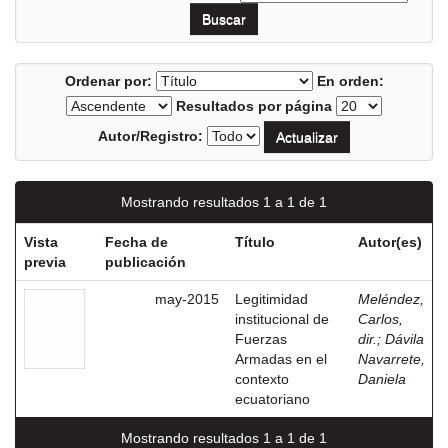
Ordenar por:
En orden:
Resultados por página
Autor/Registro:
Mostrando resultados 1 a 1 de 1
Vista
Fecha de
Título
Autor(es)
previa
publicación
may-2015
Legitimidad
Meléndez,
institucional de
Carlos,
Fuerzas
dir.
;
Dávila
Armadas en el
Navarrete,
contexto
Daniela
ecuatoriano
Mostrando resultados 1 a 1 de 1