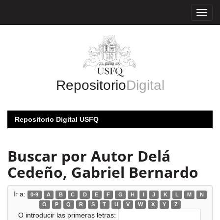
Skip
navigation
Repositorio
Digital
Repositorio Digital USFQ
Buscar por Autor Delá
Cedeño, Gabriel Bernardo
Ir a:
0-9
A
B
C
D
E
F
G
H
I
J
K
L
M
N
O
P
Q
R
S
T
U
V
W
X
Y
Z
O introducir las primeras letras: