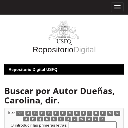
Skip
navigation
Repositorio
Digital
Repositorio Digital USFQ
Buscar por Autor Dueñas,
Carolina, dir.
Ir a:
0-9
A
B
C
D
E
F
G
H
I
J
K
L
M
N
O
P
Q
R
S
T
U
V
W
X
Y
Z
O introducir las primeras letras: