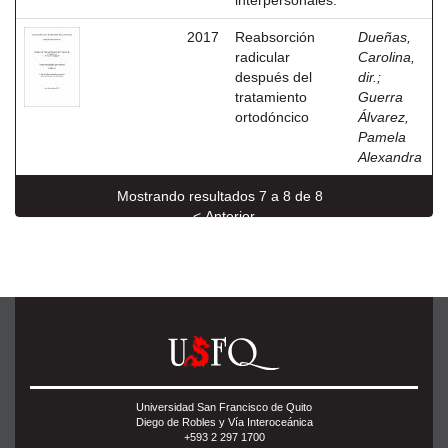
interpersonales.
2017
Reabsorción
Dueñas,
radicular
Carolina,
después del
dir.
;
tratamiento
Guerra
ortodóncico
Álvarez,
Pamela
Alexandra
Mostrando resultados 7 a 8 de 8
< Anterior
Universidad San Francisco de Quito
Diego de Robles y Vía Interoceánica
+593 2 297 1700