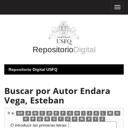
Skip
navigation
Repositorio
Digital
Repositorio Digital USFQ
Buscar por Autor Endara
Vega, Esteban
Ir a:
0-9
A
B
C
D
E
F
G
H
I
J
K
L
M
N
O
P
Q
R
S
T
U
V
W
X
Y
Z
O introducir las primeras letras: