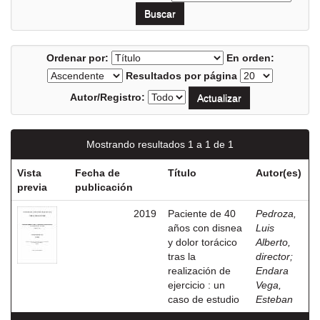
Ordenar por:
En orden:
Resultados por página
Autor/Registro:
Mostrando resultados 1 a 1 de 1
Vista
Fecha de
Título
Autor(es)
previa
publicación
2019
Paciente de 40
Pedroza,
años con disnea
Luis
y dolor torácico
Alberto,
tras la
director
;
realización de
Endara
ejercicio : un
Vega,
caso de estudio
Esteban