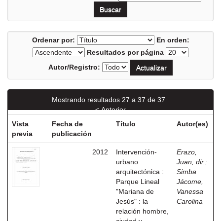
Ordenar por:
En orden:
Resultados por página
Autor/Registro:
Mostrando resultados 27 a 37 de 37
< Anterior
Vista
Fecha de
Título
Autor(es)
previa
publicación
2012
Intervención-
Erazo,
urbano
Juan, dir.
;
arquitectónica :
Simba
Parque Lineal
Jácome,
"Mariana de
Vanessa
Jesús" : la
Carolina
relación hombre,