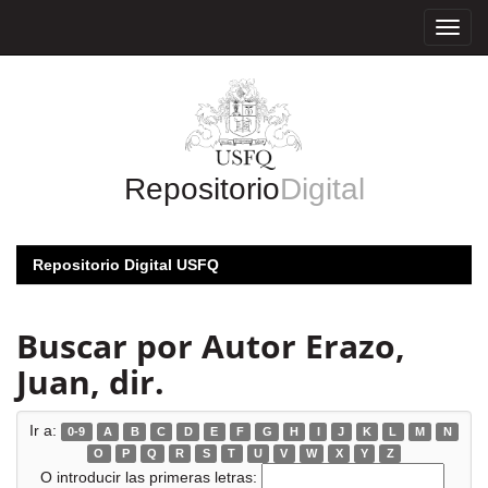
Skip
navigation
Repositorio
Digital
Repositorio Digital USFQ
Buscar por Autor Erazo,
Juan, dir.
Ir a:
0-9
A
B
C
D
E
F
G
H
I
J
K
L
M
N
O
P
Q
R
S
T
U
V
W
X
Y
Z
O introducir las primeras letras: