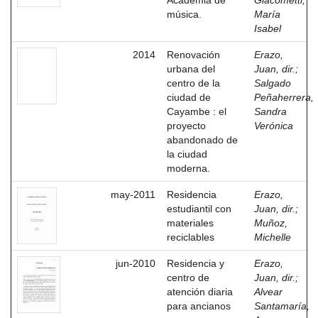
Academia de
Giacometti,
música.
María
Isabel
2014
Renovación
Erazo,
urbana del
Juan, dir.
;
centro de la
Salgado
ciudad de
Peñaherrera,
Cayambe : el
Sandra
proyecto
Verónica
abandonado de
la ciudad
moderna.
may-2011
Residencia
Erazo,
estudiantil con
Juan, dir.
;
materiales
Muñoz,
reciclables
Michelle
jun-2010
Residencia y
Erazo,
centro de
Juan, dir.
;
atención diaria
Alvear
para ancianos
Santamaría,