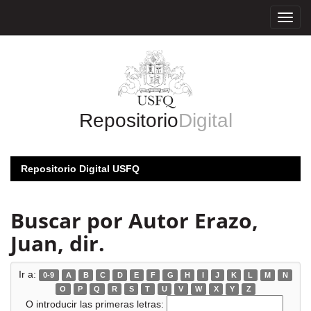
Skip
navigation
Repositorio
Digital
Repositorio Digital USFQ
Buscar por Autor Erazo,
Juan, dir.
Ir a:
0-9
A
B
C
D
E
F
G
H
I
J
K
L
M
N
O
P
Q
R
S
T
U
V
W
X
Y
Z
O introducir las primeras letras: