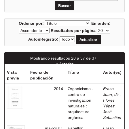
Ordenar por:
En orden:
Resultados por página
Autor/Registro:
Mostrando resultados 28 a 37 de 37
< Anterior
Vista
Fecha de
Título
Autor(es)
previa
publicación
2014
Organicismo -
Erazo,
centro de
Juan, dir.
;
investigación
Flores
naturales :
Yépez,
arquitectura
José
orgánica.
Sebastián
may-2011
Pabellón
Erazo,