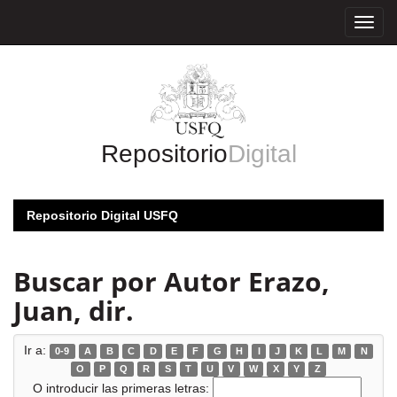
Skip
navigation
Repositorio
Digital
Repositorio Digital USFQ
Buscar por Autor Erazo,
Juan, dir.
Ir a:
0-9
A
B
C
D
E
F
G
H
I
J
K
L
M
N
O
P
Q
R
S
T
U
V
W
X
Y
Z
O introducir las primeras letras: