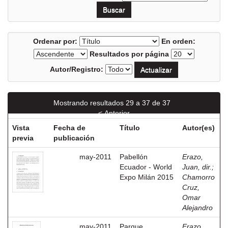
Ordenar por:
En orden:
Resultados por página
Autor/Registro:
Mostrando resultados 29 a 37 de 37
< Anterior
Vista
Fecha de
Título
Autor(es)
previa
publicación
may-2011
Pabellón
Erazo,
Ecuador - World
Juan, dir.
;
Expo Milán 2015
Chamorro
Cruz,
Omar
Alejandro
may-2011
Parque
Erazo,