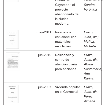
ciudad de
Peñaherrera,
Cayambe : el
Sandra
proyecto
Verónica
abandonado de
la ciudad
moderna.
may-2011
Residencia
Erazo,
estudiantil con
Juan, dir.
;
materiales
Muñoz,
reciclables
Michelle
jun-2010
Residencia y
Erazo,
centro de
Juan, dir.
;
atención diaria
Alvear
para ancianos
Santamaría,
Ana
Karina
jun-2007
Vivienda popular
Erazo,
en el Garrochal
Juan, dir.
;
Pérez,
Ximena