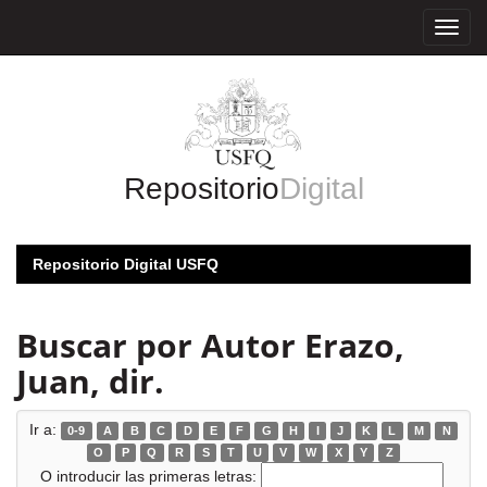
Skip
navigation
Repositorio
Digital
Repositorio Digital USFQ
Buscar por Autor Erazo,
Juan, dir.
Ir a:
0-9
A
B
C
D
E
F
G
H
I
J
K
L
M
N
O
P
Q
R
S
T
U
V
W
X
Y
Z
O introducir las primeras letras: