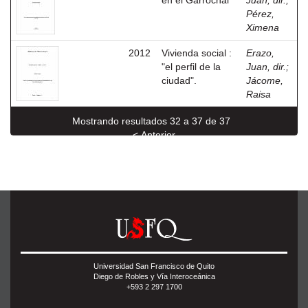
en el Garrochal
Juan, dir.
;
Pérez,
Ximena
2012
Vivienda social :
Erazo,
"el perfil de la
Juan, dir.
;
ciudad".
Jácome,
Raisa
Mostrando resultados 32 a 37 de 37
< Anterior
Universidad San Francisco de Quito
Diego de Robles y Vía Interoceánica
+593 2 297 1700