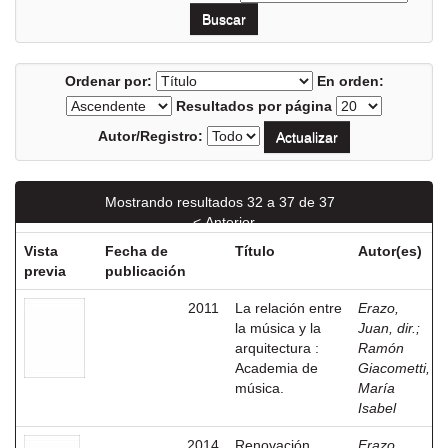
Ordenar por:
En orden:
Resultados por página
Autor/Registro:
Mostrando resultados 32 a 37 de 37
< Anterior
Vista
Fecha de
Título
Autor(es)
previa
publicación
2011
La relación entre
Erazo,
la música y la
Juan, dir.
;
arquitectura :
Ramón
Academia de
Giacometti,
música.
María
Isabel
2014
Renovación
Erazo,