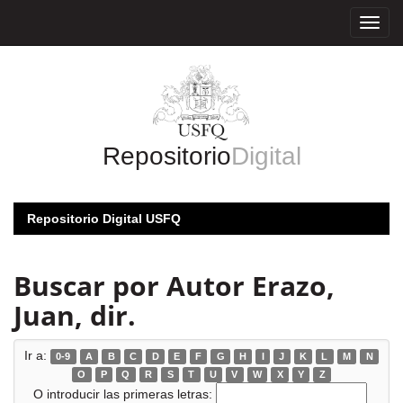
Skip
navigation
Repositorio
Digital
Repositorio Digital USFQ
Buscar por Autor Erazo,
Juan, dir.
Ir a:
0-9
A
B
C
D
E
F
G
H
I
J
K
L
M
N
O
P
Q
R
S
T
U
V
W
X
Y
Z
O introducir las primeras letras: