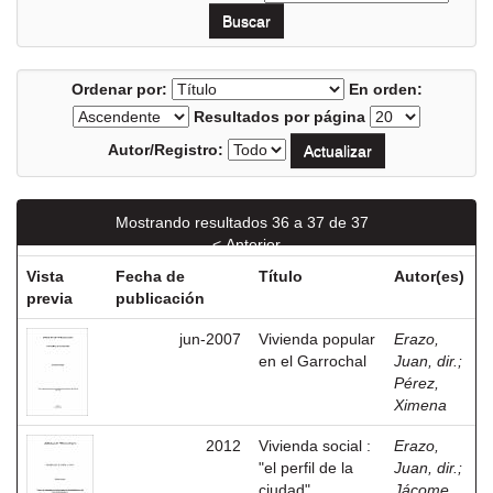
Ordenar por:
En orden:
Resultados por página
Autor/Registro:
Mostrando resultados 36 a 37 de 37
< Anterior
Vista
Fecha de
Título
Autor(es)
previa
publicación
jun-2007
Vivienda popular
Erazo,
en el Garrochal
Juan, dir.
;
Pérez,
Ximena
2012
Vivienda social :
Erazo,
"el perfil de la
Juan, dir.
;
ciudad".
Jácome,