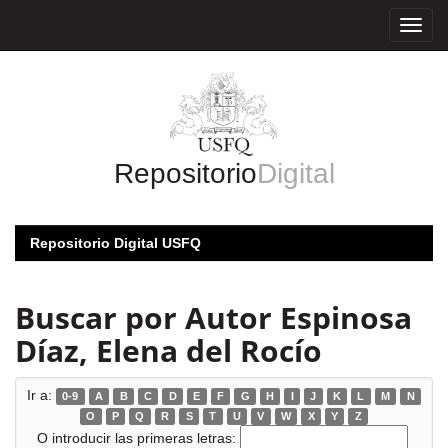
Skip
navigation
Repositorio
Digital
Repositorio Digital USFQ
Buscar por Autor Espinosa
Díaz, Elena del Rocío
Ir a:
0-9
A
B
C
D
E
F
G
H
I
J
K
L
M
N
O
P
Q
R
S
T
U
V
W
X
Y
Z
O introducir las primeras letras: