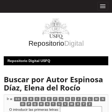
Skip
navigation
Repositorio
Digital
Repositorio Digital USFQ
Buscar por Autor Espinosa
Díaz, Elena del Rocío
Ir a:
0-9
A
B
C
D
E
F
G
H
I
J
K
L
M
N
O
P
Q
R
S
T
U
V
W
X
Y
Z
O introducir las primeras letras: