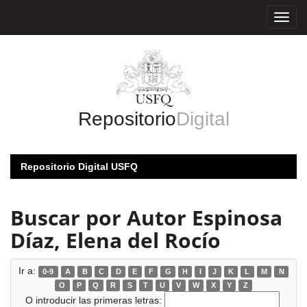
Skip
navigation
Repositorio
Digital
Repositorio Digital USFQ
Buscar por Autor Espinosa
Díaz, Elena del Rocío
Ir a:
0-9
A
B
C
D
E
F
G
H
I
J
K
L
M
N
O
P
Q
R
S
T
U
V
W
X
Y
Z
O introducir las primeras letras: