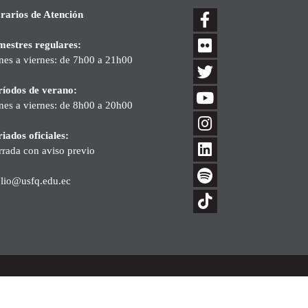
rarios de Atención
mestres regulares:
nes a viernes: de 7h00 a 21h00
ríodos de verano:
nes a viernes: de 8h00 a 20h00
iados oficiales:
rrada con aviso previo
blio@usfq.edu.ec