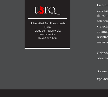
La bibl
abre su
de est
selecci
Universidad San Francisco de
y elect
Quito
Diego de Robles y Vía
además 
Interoceánica
revista
+593 2 297 1700
materia
Orland
obrach
Xavier 
xpalac