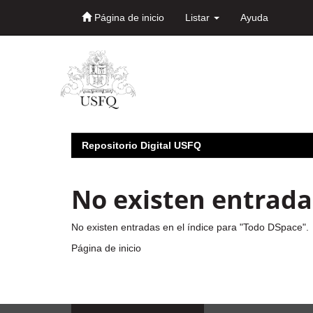
Página de inicio
Listar
Ayuda
Skip
navigation
Repositorio Digital USFQ
No existen entradas
No existen entradas en el índice para "Todo DSpace".
Página de inicio