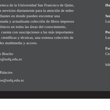
ioteca de la Universidad San Francisco de Quito,
Ho
s servicios diariamente para la atención de miles
udiantes en donde pueden encontrar una
Se
onada y actualizada colección de libros impresos
Lu
rónicos en todas las áreas del conocimiento,
cuenta con suscripciones a las más importantes
Pe
s científicas y técnicas, una extensa colección de
Lu
les multimedia y acceso.
Fer
o Bracho
Ce
o@usfq.edu.ec
bi
Palacios
ios@usfq.edu.ec