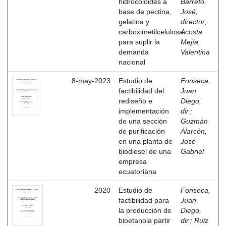
hidrocoloides a
Barreto,
base de pectina,
José,
gelatina y
director
;
carboximetilcelulosa
Acosta
para suplir la
Mejía,
demanda
Valentina
nacional
8-may-2023
Estudio de
Fonseca,
factibilidad del
Juan
rediseño e
Diego,
implementación
dir.
;
de una sección
Guzmán
de purificación
Alarcón,
en una planta de
José
biodiesel de una
Gabriel
empresa
ecuatoriana
2020
Estudio de
Fonseca,
factibilidad para
Juan
la producción de
Diego,
bioetanola partir
dir.
;
Ruiz