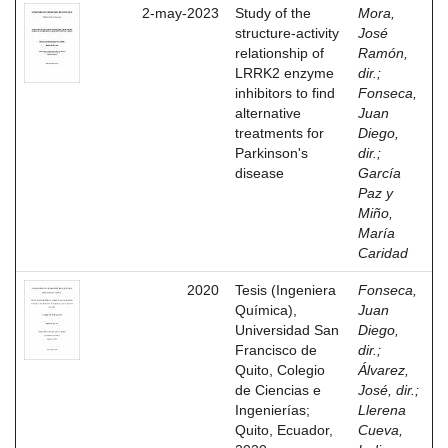
2-may-2023
Study of the
Mora,
structure-activity
José
relationship of
Ramón,
LRRK2 enzyme
dir.
;
inhibitors to find
Fonseca,
alternative
Juan
treatments for
Diego,
Parkinson's
dir.
;
disease
García
Paz y
Miño,
María
Caridad
2020
Tesis (Ingeniera
Fonseca,
Química),
Juan
Universidad San
Diego,
Francisco de
dir.
;
Quito, Colegio
Álvarez,
de Ciencias e
José, dir.
;
Ingenierías;
Llerena
Quito, Ecuador,
Cueva,