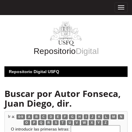
Skip
navigation
Repositorio
Digital
Repositorio Digital USFQ
Buscar por Autor Fonseca,
Juan Diego, dir.
Ir a:
0-9
A
B
C
D
E
F
G
H
I
J
K
L
M
N
O
P
Q
R
S
T
U
V
W
X
Y
Z
O introducir las primeras letras: