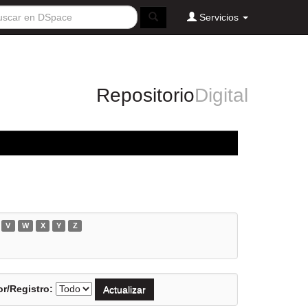
Servicios
Repositorio
Digital
V
W
X
Y
Z
r/Registro: