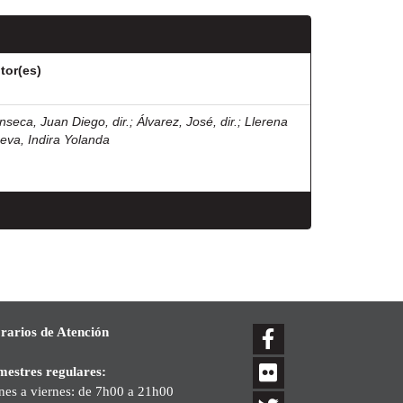
tor(es)
nseca, Juan Diego, dir.
;
Álvarez, José, dir.
;
Llerena
eva, Indira Yolanda
rarios de Atención
mestres regulares:
nes a viernes: de 7h00 a 21h00