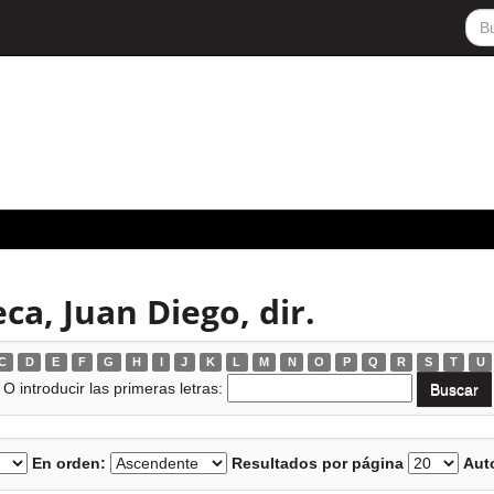
ca, Juan Diego, dir.
C
D
E
F
G
H
I
J
K
L
M
N
O
P
Q
R
S
T
U
O introducir las primeras letras:
En orden:
Resultados por página
Auto