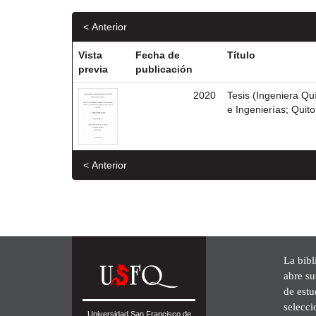
< Anterior
Vista
Fecha de
Título
previa
publicación
2020
Tesis (Ingeniera Qu
e Ingenierías; Quit
< Anterior
La bibl
abre su
de est
selecci
Universidad San Francisco de