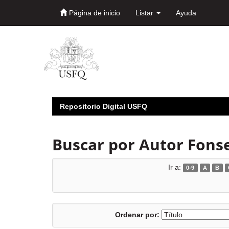
Página de inicio
Listar
Ayuda
Skip
navigation
Repositorio Digital USFQ
Buscar por Autor Fonse
Ir a:
0-9
A
B
Ordenar por: