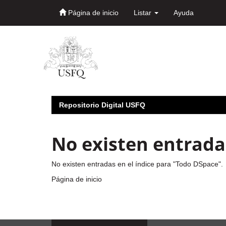
Página de inicio
Listar
Ayuda
Skip
navigation
Repositorio Digital USFQ
No existen entradas
No existen entradas en el índice para "Todo DSpace".
Página de inicio