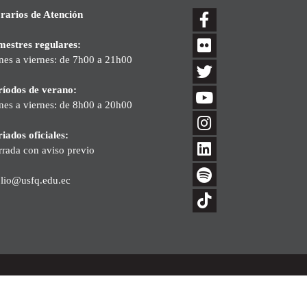
rarios de Atención
mestres regulares:
nes a viernes: de 7h00 a 21h00
ríodos de verano:
nes a viernes: de 8h00 a 20h00
iados oficiales:
rrada con aviso previo
blio@usfq.edu.ec