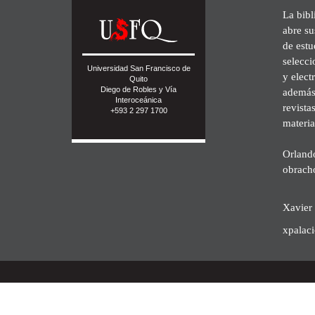
La bibl
abre su
de est
selecci
Universidad San Francisco de
y elect
Quito
Diego de Robles y Vía
además 
Interoceánica
revista
+593 2 297 1700
materia
Orland
obrach
Xavier 
xpalac