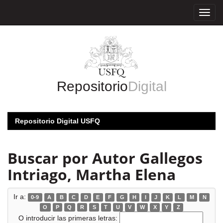
Skip
navigation
Repositorio
Digital
Repositorio Digital USFQ
Buscar por Autor Gallegos
Intriago, Martha Elena
Ir a:
0-9
A
B
C
D
E
F
G
H
I
J
K
L
M
N
O
P
Q
R
S
T
U
V
W
X
Y
Z
O introducir las primeras letras: