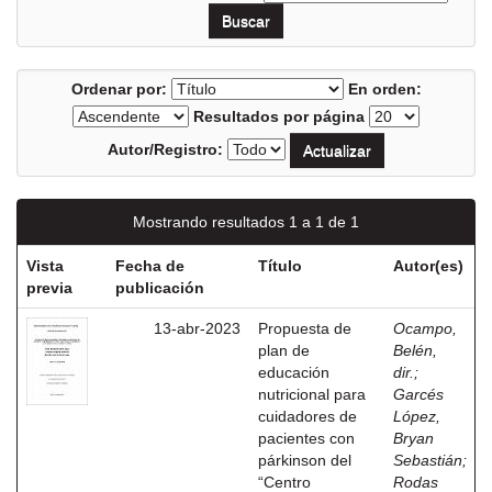
Ordenar por:
En orden:
Resultados por página
Autor/Registro:
Mostrando resultados 1 a 1 de 1
Vista
Fecha de
Título
Autor(es)
previa
publicación
13-abr-2023
Propuesta de
Ocampo,
plan de
Belén,
educación
dir.
;
nutricional para
Garcés
cuidadores de
López,
pacientes con
Bryan
párkinson del
Sebastián
;
“Centro
Rodas