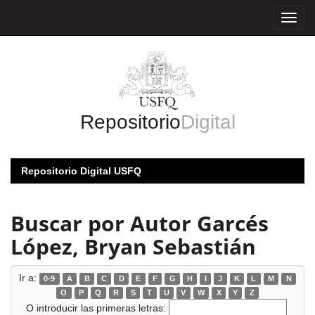
Skip
navigation
Repositorio
Digital
Repositorio Digital USFQ
Buscar por Autor Garcés
López, Bryan Sebastián
Ir a:
0-9
A
B
C
D
E
F
G
H
I
J
K
L
M
N
O
P
Q
R
S
T
U
V
W
X
Y
Z
O introducir las primeras letras: