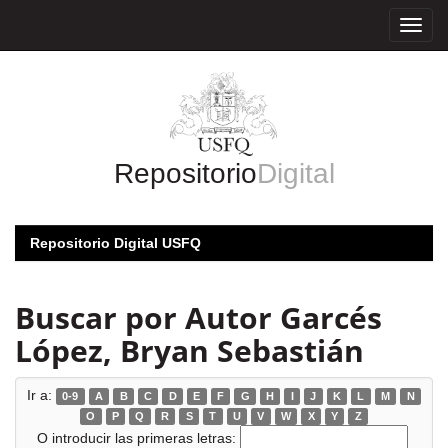
Skip
navigation
Repositorio
Digital
Repositorio Digital USFQ
Buscar por Autor Garcés
López, Bryan Sebastián
Ir a:
0-9
A
B
C
D
E
F
G
H
I
J
K
L
M
N
O
P
Q
R
S
T
U
V
W
X
Y
Z
O introducir las primeras letras: