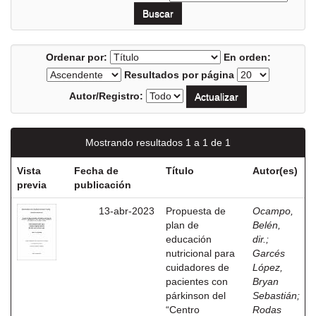
Ordenar por:
En orden:
Resultados por página
Autor/Registro:
Mostrando resultados 1 a 1 de 1
Vista
Fecha de
Título
Autor(es)
previa
publicación
13-abr-2023
Propuesta de
Ocampo,
plan de
Belén,
educación
dir.
;
nutricional para
Garcés
cuidadores de
López,
pacientes con
Bryan
párkinson del
Sebastián
;
“Centro
Rodas