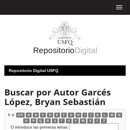
Skip
navigation
Repositorio
Digital
Repositorio Digital USFQ
Buscar por Autor Garcés
López, Bryan Sebastián
Ir a:
0-9
A
B
C
D
E
F
G
H
I
J
K
L
M
N
O
P
Q
R
S
T
U
V
W
X
Y
Z
O introducir las primeras letras: