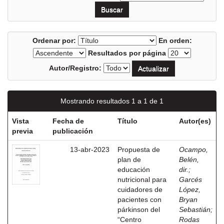
Ordenar por:
En orden:
Resultados por página
Autor/Registro:
Mostrando resultados 1 a 1 de 1
Vista
Fecha de
Título
Autor(es)
previa
publicación
13-abr-2023
Propuesta de
Ocampo,
plan de
Belén,
educación
dir.
;
nutricional para
Garcés
cuidadores de
López,
pacientes con
Bryan
párkinson del
Sebastián
;
“Centro
Rodas