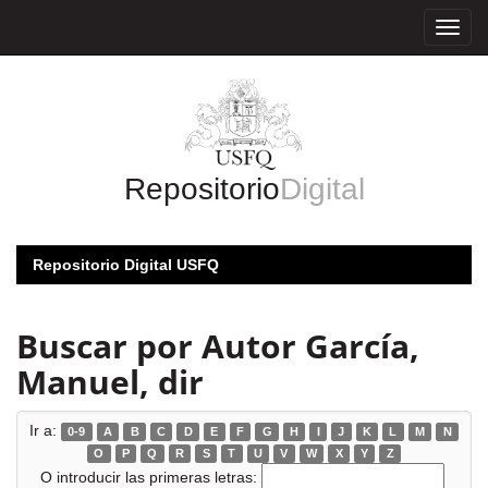
Skip
navigation
Repositorio
Digital
Repositorio Digital USFQ
Buscar por Autor García,
Manuel, dir
Ir a:
0-9
A
B
C
D
E
F
G
H
I
J
K
L
M
N
O
P
Q
R
S
T
U
V
W
X
Y
Z
O introducir las primeras letras: