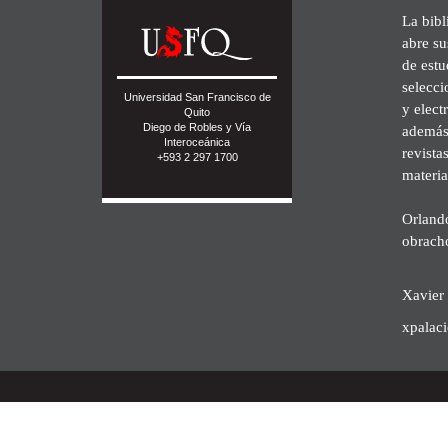
La bibl
abre su
de est
selecci
Universidad San Francisco de
y elect
Quito
Diego de Robles y Vía
además 
Interoceánica
revista
+593 2 297 1700
materia
Orland
obrach
Xavier 
xpalac