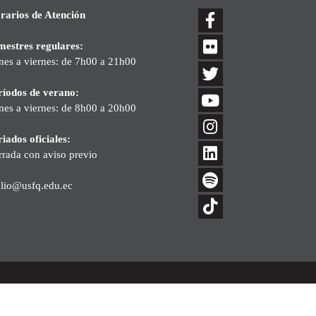
rarios de Atención
mestres regulares:
nes a viernes: de 7h00 a 21h00
ríodos de verano:
nes a viernes: de 8h00 a 20h00
iados oficiales:
rrada con aviso previo
blio@usfq.edu.ec