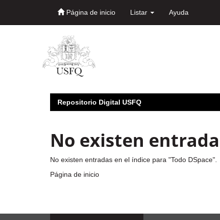
Página de inicio
Listar
Ayuda
Skip
navigation
Repositorio Digital USFQ
No existen entradas
No existen entradas en el índice para "Todo DSpace".
Página de inicio