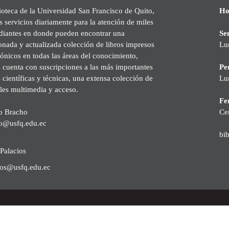
ioteca de la Universidad San Francisco de Quito,
Ho
s servicios diariamente para la atención de miles
udiantes en donde pueden encontrar una
Se
onada y actualizada colección de libros impresos
Lu
rónicos en todas las áreas del conocimiento,
cuenta con suscripciones a las más importantes
Pe
s científicas y técnicas, una extensa colección de
Lu
les multimedia y acceso.
Fer
o Bracho
Ce
o@usfq.edu.ec
bi
Palacios
ios@usfq.edu.ec