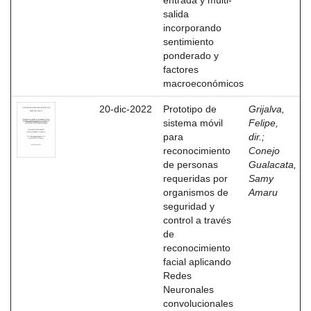
entrada y multi-
salida
incorporando
sentimiento
ponderado y
factores
macroeconómicos
20-dic-2022
Prototipo de
Grijalva,
sistema móvil
Felipe,
para
dir.
;
reconocimiento
Conejo
de personas
Gualacata,
requeridas por
Samy
organismos de
Amaru
seguridad y
control a través
de
reconocimiento
facial aplicando
Redes
Neuronales
convolucionales