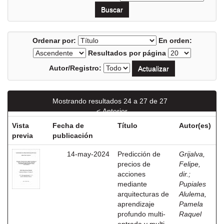
Ordenar por:
En orden:
Resultados por página
Autor/Registro:
Mostrando resultados 24 a 27 de 27
< Anterior
Vista
Fecha de
Título
Autor(es)
previa
publicación
14-may-2024
Predicción de
Grijalva,
precios de
Felipe,
acciones
dir.
;
mediante
Pupiales
arquitecturas de
Alulema,
aprendizaje
Pamela
profundo multi-
Raquel