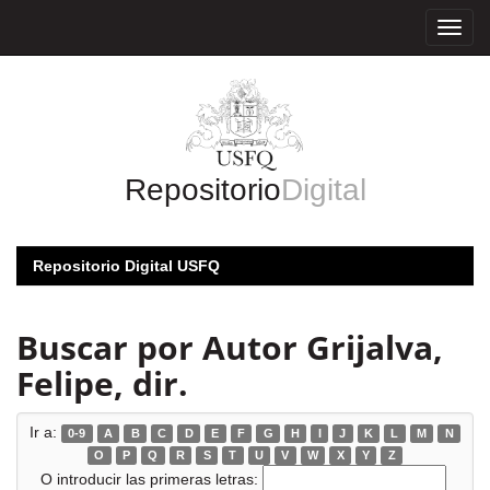
Skip
navigation
Repositorio
Digital
Repositorio Digital USFQ
Buscar por Autor Grijalva,
Felipe, dir.
Ir a:
0-9
A
B
C
D
E
F
G
H
I
J
K
L
M
N
O
P
Q
R
S
T
U
V
W
X
Y
Z
O introducir las primeras letras: