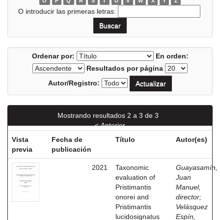
O
P
Q
R
S
T
U
V
W
X
Y
Z
O introducir las primeras letras:
Ordenar por:
En orden:
Resultados por página
Autor/Registro:
Mostrando resultados 2 a 3 de 3
< Anterior
Vista
Fecha de
Título
Autor(es)
previa
publicación
2021
Taxonomic
Guayasamín,
evaluation of
Juan
Pristimantis
Manuel,
onorei and
director
;
Pristimantis
Velásquez
lucidosignatus
Espín,