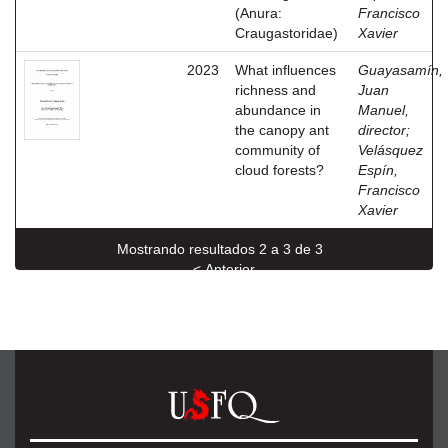
(Anura:
Francisco
Craugastoridae)
Xavier
2023
What influences
Guayasamín,
richness and
Juan
abundance in
Manuel,
the canopy ant
director
;
community of
Velásquez
cloud forests?
Espín,
Francisco
Xavier
Mostrando resultados 2 a 3 de 3
< Anterior