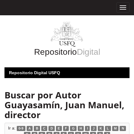
Skip
navigation
Repositorio
Digital
Repositorio Digital USFQ
Buscar por Autor
Guayasamín, Juan Manuel,
director
Ir a:
0-9
A
B
C
D
E
F
G
H
I
J
K
L
M
N