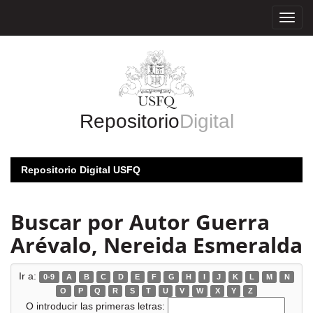
Skip
navigation
Repositorio
Digital
Repositorio Digital USFQ
Buscar por Autor Guerra
Arévalo, Nereida Esmeralda
Ir a:
0-9
A
B
C
D
E
F
G
H
I
J
K
L
M
N
O
P
Q
R
S
T
U
V
W
X
Y
Z
O introducir las primeras letras: