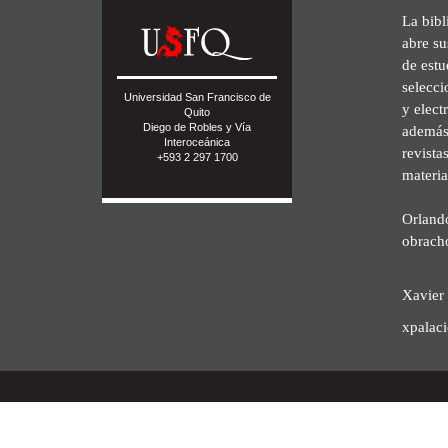
La bibl
abre su
de est
selecci
Universidad San Francisco de
y elect
Quito
Diego de Robles y Vía
además 
Interoceánica
revista
+593 2 297 1700
materia
Orland
obrach
Xavier 
xpalac