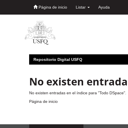
Página de inicio
Listar
Ayuda
Skip
navigation
Repositorio Digital USFQ
No existen entradas
No existen entradas en el índice para "Todo DSpace".
Página de inicio