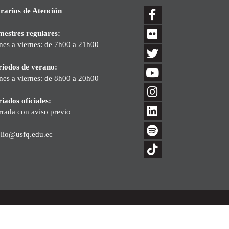
rarios de Atención
mestres regulares:
nes a viernes: de 7h00 a 21h00
ríodos de verano:
nes a viernes: de 8h00 a 20h00
iados oficiales:
rrada con aviso previo
blio@usfq.edu.ec