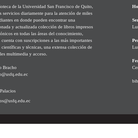
ioteca de la Universidad San Francisco de Quito,
Ho
s servicios diariamente para la atención de miles
udiantes en donde pueden encontrar una
Se
onada y actualizada colección de libros impresos
Lu
rónicos en todas las áreas del conocimiento,
cuenta con suscripciones a las más importantes
Pe
s científicas y técnicas, una extensa colección de
Lu
les multimedia y acceso.
Fer
o Bracho
Ce
o@usfq.edu.ec
bi
Palacios
ios@usfq.edu.ec