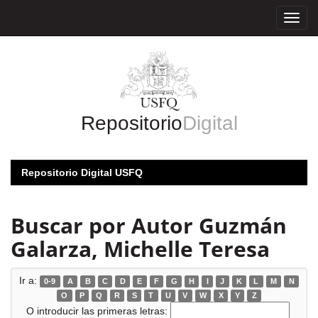
Skip
navigation
Repositorio
Digital
Repositorio Digital USFQ
Buscar por Autor Guzmán
Galarza, Michelle Teresa
Ir a:
0-9
A
B
C
D
E
F
G
H
I
J
K
L
M
N
O
P
Q
R
S
T
U
V
W
X
Y
Z
O introducir las primeras letras: