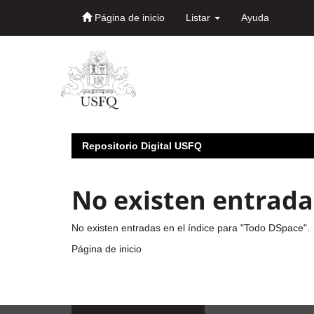
Página de inicio
Listar
Ayuda
Skip
navigation
Repositorio Digital USFQ
No existen entradas
No existen entradas en el índice para "Todo DSpace".
Página de inicio