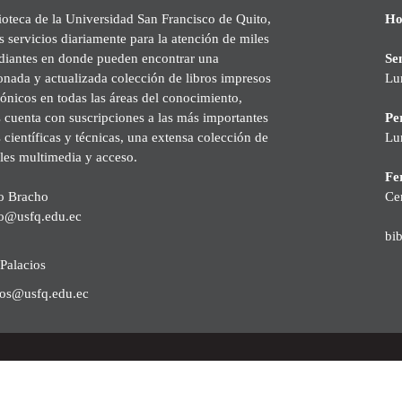
ioteca de la Universidad San Francisco de Quito,
Ho
s servicios diariamente para la atención de miles
udiantes en donde pueden encontrar una
Se
onada y actualizada colección de libros impresos
Lu
rónicos en todas las áreas del conocimiento,
cuenta con suscripciones a las más importantes
Pe
s científicas y técnicas, una extensa colección de
Lu
les multimedia y acceso.
Fer
o Bracho
Ce
o@usfq.edu.ec
bi
Palacios
ios@usfq.edu.ec