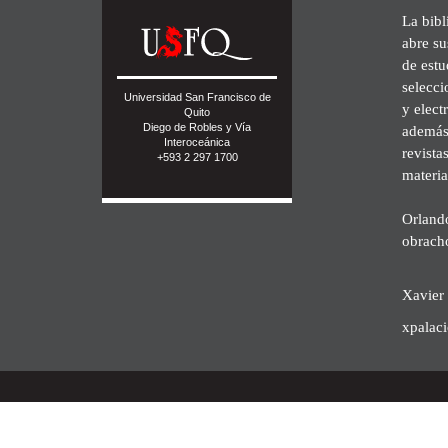
La bibl
abre su
de est
selecci
Universidad San Francisco de
y elect
Quito
Diego de Robles y Vía
además 
Interoceánica
revista
+593 2 297 1700
materia
Orland
obrach
Xavier 
xpalac