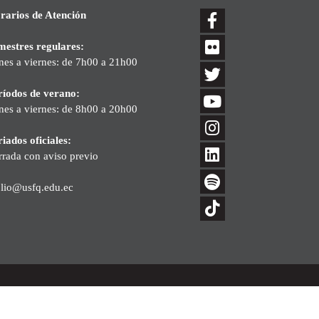
rarios de Atención
mestres regulares:
nes a viernes: de 7h00 a 21h00
ríodos de verano:
nes a viernes: de 8h00 a 20h00
iados oficiales:
rrada con aviso previo
blio@usfq.edu.ec