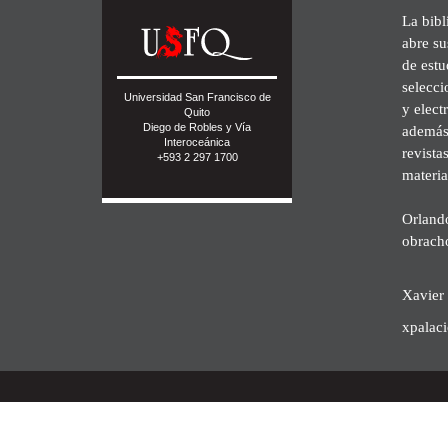
La bibl
abre su
de est
selecci
Universidad San Francisco de
y elect
Quito
Diego de Robles y Vía
además 
Interoceánica
revista
+593 2 297 1700
materia
Orland
obrach
Xavier 
xpalac