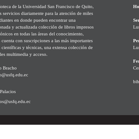
ioteca de la Universidad San Francisco de Quito,
Ho
s servicios diariamente para la atención de miles
udiantes en donde pueden encontrar una
Se
onada y actualizada colección de libros impresos
Lu
rónicos en todas las áreas del conocimiento,
cuenta con suscripciones a las más importantes
Pe
s científicas y técnicas, una extensa colección de
Lu
les multimedia y acceso.
Fer
o Bracho
Ce
o@usfq.edu.ec
bi
Palacios
ios@usfq.edu.ec