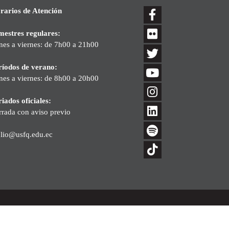
rarios de Atención
mestres regulares:
nes a viernes: de 7h00 a 21h00
ríodos de verano:
nes a viernes: de 8h00 a 20h00
iados oficiales:
rrada con aviso previo
blio@usfq.edu.ec