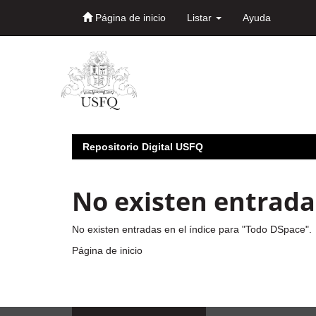
Página de inicio
Listar
Ayuda
Skip
navigation
Repositorio Digital USFQ
No existen entradas
No existen entradas en el índice para "Todo DSpace".
Página de inicio