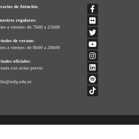
rarios de Atención
mestres regulares:
nes a viernes: de 7h00 a 21h00
ríodos de verano:
nes a viernes: de 8h00 a 20h00
iados oficiales:
rrada con aviso previo
blio@usfq.edu.ec