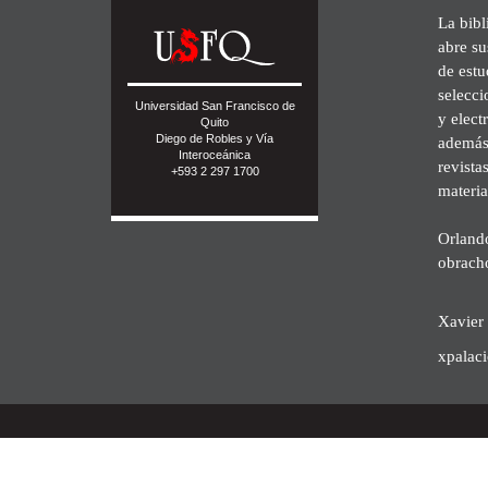
La bibl
abre su
de est
selecci
Universidad San Francisco de
y elect
Quito
Diego de Robles y Vía
además 
Interoceánica
revista
+593 2 297 1700
materia
Orland
obrach
Xavier 
xpalac