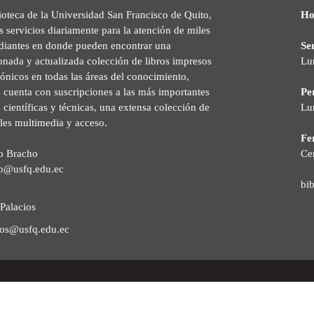
ioteca de la Universidad San Francisco de Quito,
Ho
s servicios diariamente para la atención de miles
udiantes en donde pueden encontrar una
Se
onada y actualizada colección de libros impresos
Lu
rónicos en todas las áreas del conocimiento,
cuenta con suscripciones a las más importantes
Pe
s científicas y técnicas, una extensa colección de
Lu
les multimedia y acceso.
Fer
o Bracho
Ce
o@usfq.edu.ec
bi
Palacios
ios@usfq.edu.ec