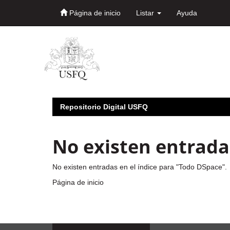
Página de inicio
Listar
Ayuda
Skip
navigation
Repositorio Digital USFQ
No existen entradas
No existen entradas en el índice para "Todo DSpace".
Página de inicio