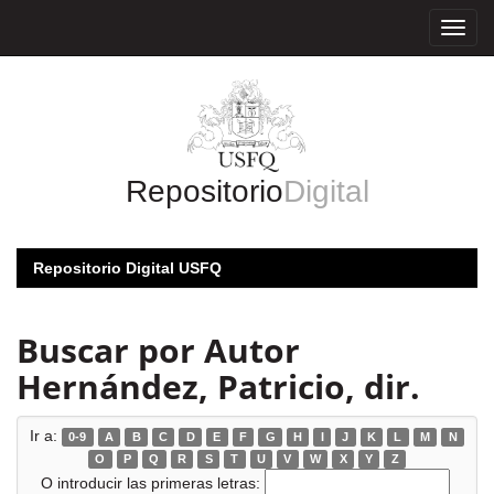
Skip
navigation
Repositorio
Digital
Repositorio Digital USFQ
Buscar por Autor
Hernández, Patricio, dir.
Ir a:
0-9
A
B
C
D
E
F
G
H
I
J
K
L
M
N
O
P
Q
R
S
T
U
V
W
X
Y
Z
O introducir las primeras letras: