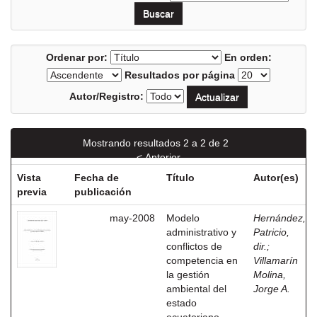
Ordenar por:
En orden:
Resultados por página
Autor/Registro:
Mostrando resultados 2 a 2 de 2
< Anterior
Vista
Fecha de
Título
Autor(es)
previa
publicación
may-2008
Modelo
Hernández,
administrativo y
Patricio,
conflictos de
dir.
;
competencia en
Villamarín
la gestión
Molina,
ambiental del
Jorge A.
estado