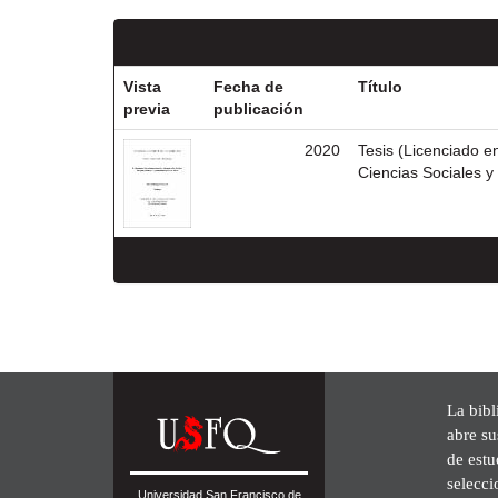
Vista
Fecha de
Título
previa
publicación
2020
Tesis (Licenciado e
Ciencias Sociales 
La bibl
abre su
de est
selecci
Universidad San Francisco de