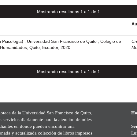
Mostrando resultados 1 a 1 de 1
Au
n Psicologia) , Universidad San Francisco de Quito , Colegio de
Cr
y Humanidades; Quito, Ecuador, 2020
Mo
Mostrando resultados 1 a 1 de 1
ioteca de la Universidad San Francisco de Quito,
Ho
s servicios diariamente para la atención de miles
udiantes en donde pueden encontrar una
Se
onada y actualizada colección de libros impresos
Lu