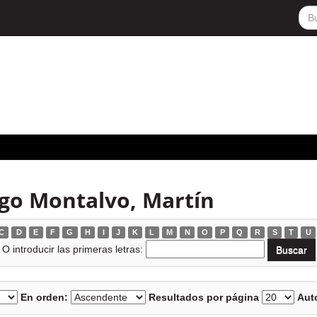
lgo Montalvo, Martín
C
D
E
F
G
H
I
J
K
L
M
N
O
P
Q
R
S
T
U
O introducir las primeras letras:
En orden:
Resultados por página
Auto