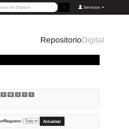
Servicios
Repositorio
Digital
V
W
X
Y
Z
r/Registro: