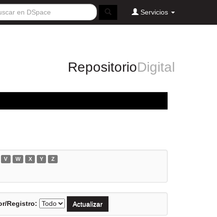
Servicios
Repositorio
Digital
V
W
X
Y
Z
r/Registro: