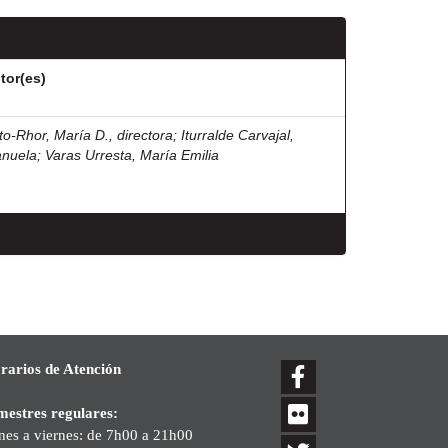
tor(es)
ito-Rhor, María D., directora
;
Iturralde Carvajal,
nuela
;
Varas Urresta, María Emilia
rarios de Atención
mestres regulares:
nes a viernes: de 7h00 a 21h00