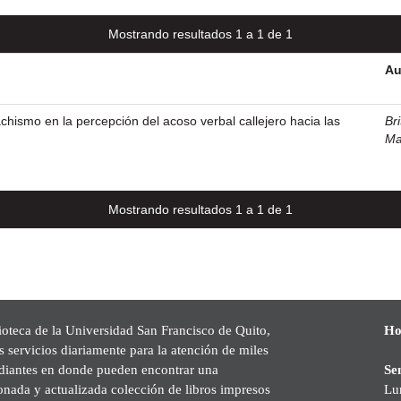
Mostrando resultados 1 a 1 de 1
Au
achismo en la percepción del acoso verbal callejero hacia las
Br
Ma
Mostrando resultados 1 a 1 de 1
ioteca de la Universidad San Francisco de Quito,
Ho
s servicios diariamente para la atención de miles
udiantes en donde pueden encontrar una
Se
onada y actualizada colección de libros impresos
Lu