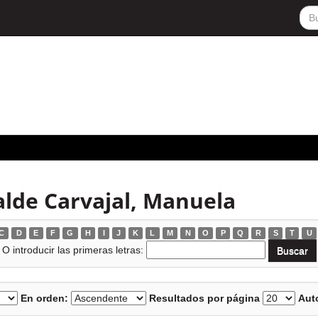
alde Carvajal, Manuela
C
D
E
F
G
H
I
J
K
L
M
N
O
P
Q
R
S
T
U
O introducir las primeras letras:
En orden:
Resultados por página
Auto