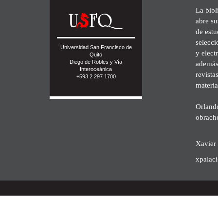
La bibl
abre su
de est
selecci
Universidad San Francisco de
y elect
Quito
Diego de Robles y Vía
además 
Interoceánica
revista
+593 2 297 1700
materia
Orland
obrach
Xavier 
xpalac