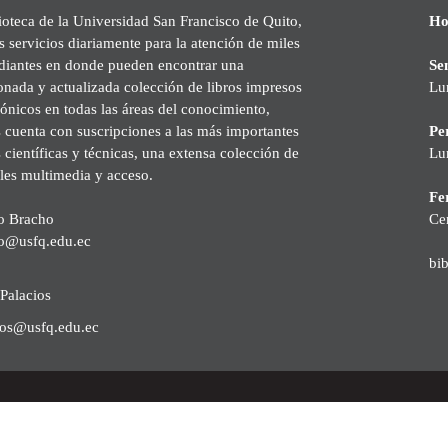
ioteca de la Universidad San Francisco de Quito,
Ho
s servicios diariamente para la atención de miles
udiantes en donde pueden encontrar una
Se
onada y actualizada colección de libros impresos
Lu
rónicos en todas las áreas del conocimiento,
cuenta con suscripciones a las más importantes
Pe
s científicas y técnicas, una extensa colección de
Lu
les multimedia y acceso.
Fer
o Bracho
Ce
o@usfq.edu.ec
bi
Palacios
ios@usfq.edu.ec