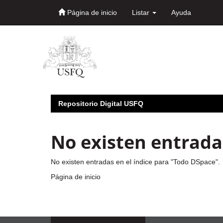
Página de inicio
Listar
Ayuda
Skip
navigation
Repositorio Digital USFQ
No existen entradas
No existen entradas en el índice para "Todo DSpace".
Página de inicio