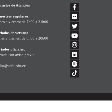
rarios de Atención
mestres regulares:
nes a viernes: de 7h00 a 21h00
ríodos de verano:
nes a viernes: de 8h00 a 20h00
iados oficiales:
rrada con aviso previo
blio@usfq.edu.ec