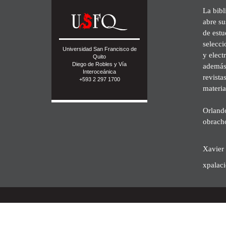
La bibl
abre su
de est
selecci
Universidad San Francisco de
y elect
Quito
Diego de Robles y Vía
además 
Interoceánica
revista
+593 2 297 1700
materia
Orland
obrach
Xavier 
xpalac