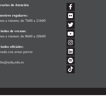
rarios de Atención
mestres regulares:
nes a viernes: de 7h00 a 21h00
ríodos de verano:
nes a viernes: de 8h00 a 20h00
iados oficiales:
rrada con aviso previo
blio@usfq.edu.ec