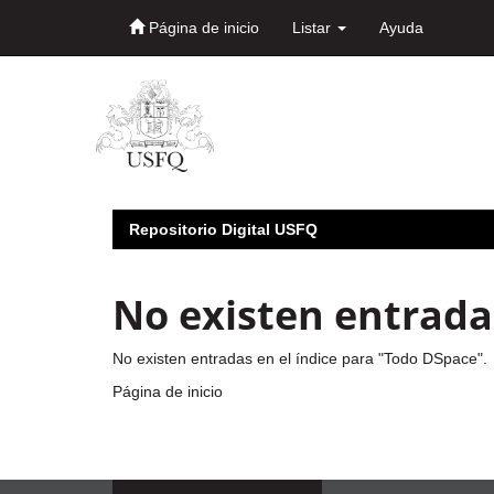
Página de inicio
Listar
Ayuda
Skip
navigation
Repositorio Digital USFQ
No existen entradas
No existen entradas en el índice para "Todo DSpace".
Página de inicio