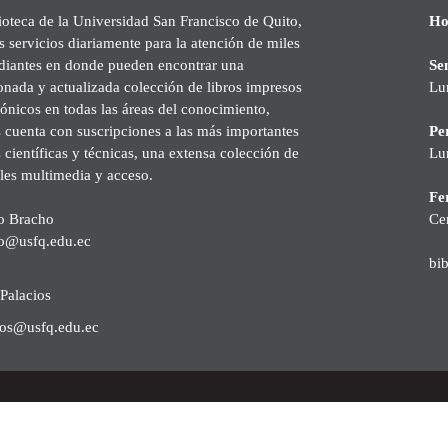
ioteca de la Universidad San Francisco de Quito,
Ho
s servicios diariamente para la atención de miles
udiantes en donde pueden encontrar una
Se
onada y actualizada colección de libros impresos
Lu
rónicos en todas las áreas del conocimiento,
cuenta con suscripciones a las más importantes
Pe
s científicas y técnicas, una extensa colección de
Lu
les multimedia y acceso.
Fer
o Bracho
Ce
o@usfq.edu.ec
bi
Palacios
ios@usfq.edu.ec