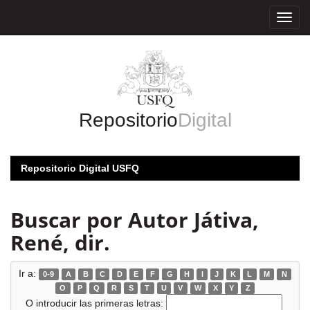
Skip
navigation
Repositorio
Digital
Repositorio Digital USFQ
Buscar por Autor Játiva,
René, dir.
Ir a:
0-9
A
B
C
D
E
F
G
H
I
J
K
L
M
N
O
P
Q
R
S
T
U
V
W
X
Y
Z
O introducir las primeras letras: