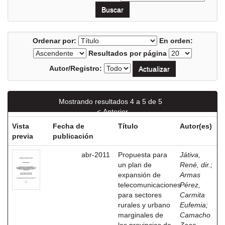
Ordenar por:
En orden:
Resultados por página
Autor/Registro:
Mostrando resultados 4 a 5 de 5
< Anterior
Vista
Fecha de
Título
Autor(es)
previa
publicación
abr-2011
Propuesta para
Játiva,
un plan de
René, dir.
;
expansión de
Armas
telecomunicaciones
Pérez,
para sectores
Carmita
rurales y urbano
Eufemia
;
marginales de
Camacho