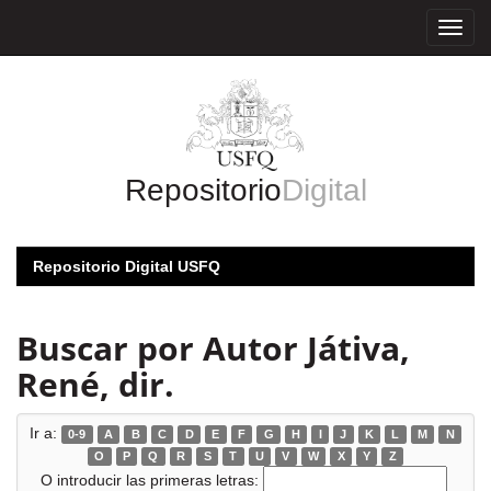
Skip
navigation
Repositorio
Digital
Repositorio Digital USFQ
Buscar por Autor Játiva,
René, dir.
Ir a:
0-9
A
B
C
D
E
F
G
H
I
J
K
L
M
N
O
P
Q
R
S
T
U
V
W
X
Y
Z
O introducir las primeras letras: