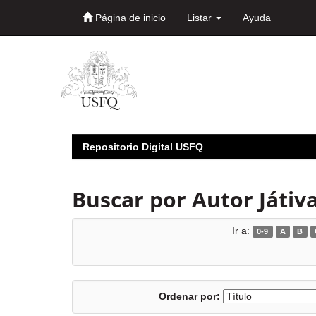
Página de inicio
Listar
Ayuda
Skip
navigation
Repositorio Digital USFQ
Buscar por Autor Játiva
Ir a:
0-9
A
B
Ordenar por: