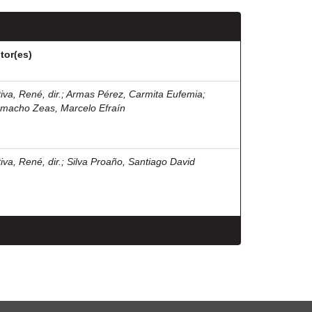
tor(es)
iva, René, dir.
;
Armas Pérez, Carmita Eufemia
;
macho Zeas, Marcelo Efraín
iva, René, dir.
;
Silva Proaño, Santiago David