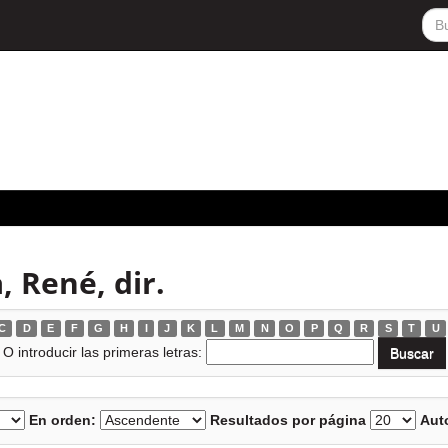
, René, dir.
C
D
E
F
G
H
I
J
K
L
M
N
O
P
Q
R
S
T
U
O introducir las primeras letras:
En orden:
Resultados por página
Auto