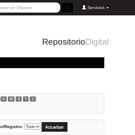
Servicios
Repositorio
Digital
V
W
X
Y
Z
r/Registro: