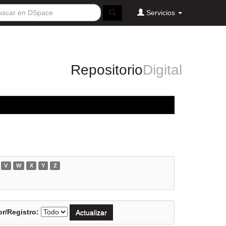
Servicios
Repositorio
Digital
V
W
X
Y
Z
r/Registro: