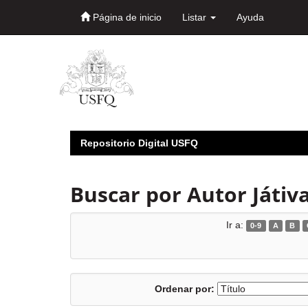
Página de inicio
Listar
Ayuda
Skip
navigation
Repositorio Digital USFQ
Buscar por Autor Játiva
Ir a:
0-9
A
B
Ordenar por: