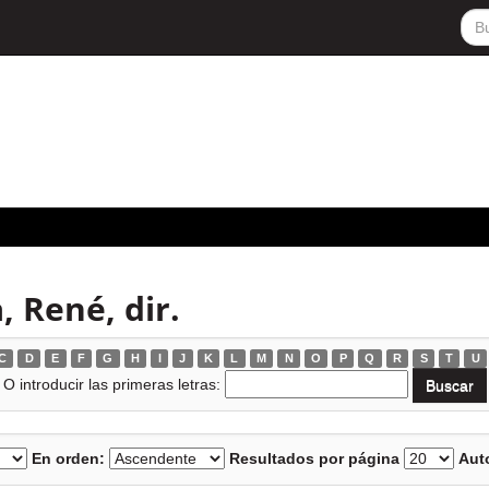
, René, dir.
C
D
E
F
G
H
I
J
K
L
M
N
O
P
Q
R
S
T
U
O introducir las primeras letras:
En orden:
Resultados por página
Auto