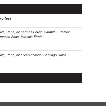
tor(es)
iva, René, dir.
;
Armas Pérez, Carmita Eufemia
;
macho Zeas, Marcelo Efraín
iva, René, dir.
;
Silva Proaño, Santiago David