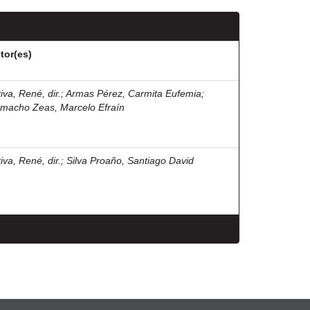
tor(es)
iva, René, dir.
;
Armas Pérez, Carmita Eufemia
;
macho Zeas, Marcelo Efraín
iva, René, dir.
;
Silva Proaño, Santiago David