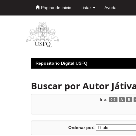
Página de inicio
Listar
Ayuda
Skip
navigation
Repositorio Digital USFQ
Buscar por Autor Játiva
Ir a:
0-9
A
B
Ordenar por: