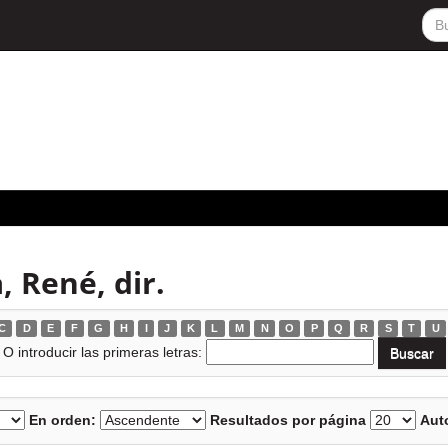
, René, dir.
C
D
E
F
G
H
I
J
K
L
M
N
O
P
Q
R
S
T
U
O introducir las primeras letras:
En orden:
Resultados por página
Auto