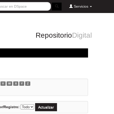
Servicios
Repositorio
Digital
V
W
X
Y
Z
r/Registro: